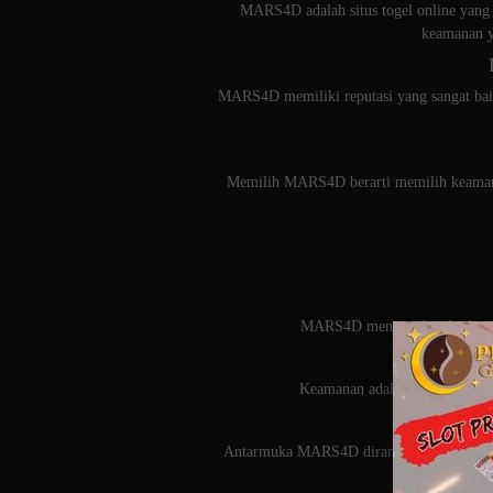
MARS4D adalah situs togel online yang 
keamanan y
MARS4D memiliki reputasi yang sangat bai
Memilih MARS4D berarti memilih keaman
MARS4D menawarkan berbagai 
Keamanan adalah prioritas uta
Antarmuka MARS4D dirancang agar mudah di