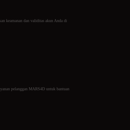
ikan keamanan dan validitas akun Anda di
i layanan pelanggan MARS4D untuk bantuan