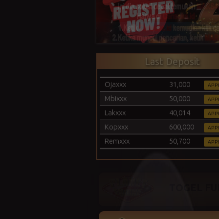
Last Deposit
kacxxx
10,000
APP
Ojaxxx
31,000
APP
Mbixxx
50,000
APP
Lakxxx
40,014
APP
Kopxxx
600,000
APP
Remxxx
50,700
APP
Yayxxx
15,000
APP
Sunxxx
50,000
APP
sonxxx
400,000
APP
TOGEL FU
Harxxx
25,000
APP