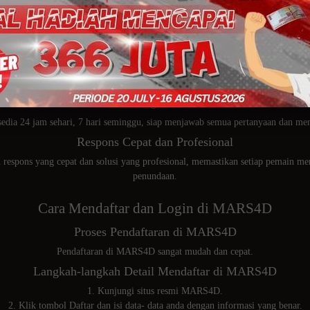
Kecepatan Akses dan Login
mengakses dan login dengan cepat tanpa hambatan. Sistem yang responsif m
lancar.
Layanan Pelanggan MARS4D
nawarkan layanan pelanggan yang selalu siap membantu pemain kapan pun d
Dukungan 24/7
ia 24 jam sehari, 7 hari seminggu, siap menjawab semua pertanyaan dan men
Respons Cepat dan Profesional
spons yang cepat dan solusi yang profesional, memastikan setiap pemain me
penundaan.
Cara Mendaftar dan Login di MARS4D
Proses Pendaftaran di MARS4D
Pendaftaran di MARS4D sangat mudah dan cepat.
Langkah-langkah Detail Mendaftar di MARS4D
1. Kunjungi situs resmi MARS4D.
2. Klik tombol Daftar dan isi data- data anda dengan informasi yang benar.