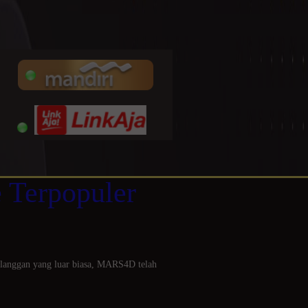
 Terpopuler
pelanggan yang luar biasa, MARS4D telah