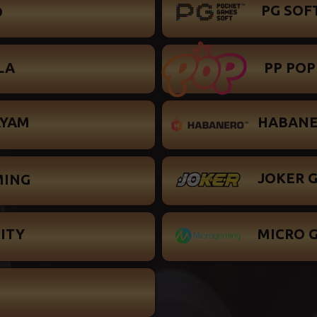
PG SOF
O
LA
PP POP
AYAM
HABAN
JOKER 
MING
CITY
MICRO 