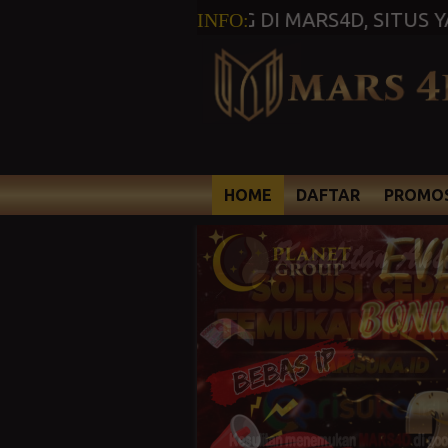
ELAMAT DATANG DI MARS4D, SITUS YANG MEN
INFO:
HOME
DAFTAR
PROMO