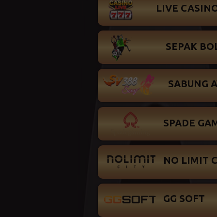
LIVE CASIN
SEPAK BO
SABUNG 
SPADE GA
NO LIMIT 
GG SOFT