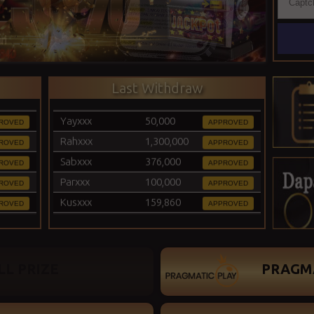
Last Withdraw
Esaxxx
300,000
ROVED
APPROVED
Yayxxx
50,000
ROVED
APPROVED
Rahxxx
1,300,000
ROVED
APPROVED
Sabxxx
376,000
ROVED
APPROVED
Parxxx
100,000
ROVED
APPROVED
Kusxxx
159,860
ROVED
APPROVED
Zilxxx
400,000
ROVED
APPROVED
Balxxx
201,000
ROVED
APPROVED
Ploxxx
450,000
ROVED
APPROVED
LL PRIZE
PRAGM
Arhxxx
375,000
ROVED
APPROVED