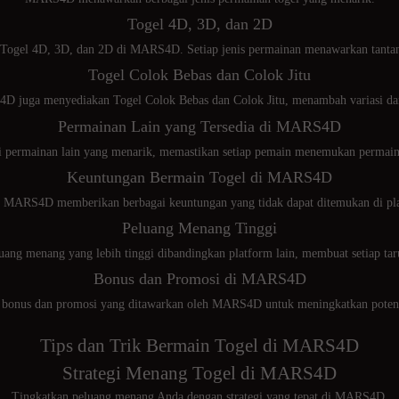
Togel 4D, 3D, dan 2D
n Togel 4D, 3D, dan 2D di MARS4D. Setiap jenis permainan menawarkan tanta
Togel Colok Bebas dan Colok Jitu
4D juga menyediakan Togel Colok Bebas dan Colok Jitu, menambah variasi dan
Permainan Lain yang Tersedia di MARS4D
ermainan lain yang menarik, memastikan setiap pemain menemukan permainan
Keuntungan Bermain Togel di MARS4D
 MARS4D memberikan berbagai keuntungan yang tidak dapat ditemukan di pla
Peluang Menang Tinggi
g menang yang lebih tinggi dibandingkan platform lain, membuat setiap tar
Bonus dan Promosi di MARS4D
 bonus dan promosi yang ditawarkan oleh MARS4D untuk meningkatkan pote
Tips dan Trik Bermain Togel di MARS4D
Strategi Menang Togel di MARS4D
Tingkatkan peluang menang Anda dengan strategi yang tepat di MARS4D.