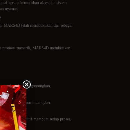
kenal karena kemudahan akses dan sistem
dan nyaman.
e
nya, MARS4D telah membuktikan diri sebagai
dan promosi menarik, MARS4D memberikan
yenangkan dan menguntungkan.
jamin aman dari ancaman cyber.
gasi yang intuitif membuat setiap proses,